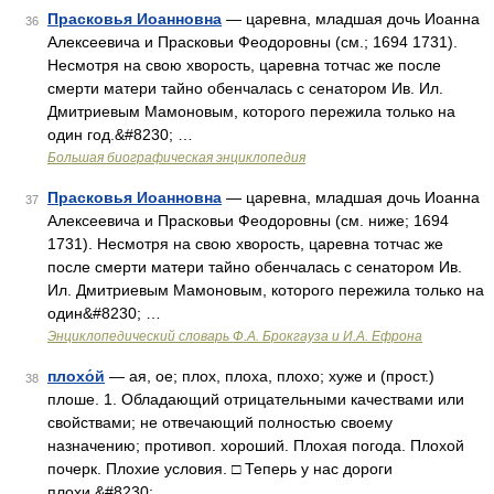
Прасковья Иоанновна
— царевна, младшая дочь Иоанна
36
Алексеевича и Прасковьи Феодоровны (см.; 1694 1731).
Несмотря на свою хворость, царевна тотчас же после
смерти матери тайно обенчалась с сенатором Ив. Ил.
Дмитриевым Мамоновым, которого пережила только на
один год.&#8230; …
Большая биографическая энциклопедия
Прасковья Иоанновна
— царевна, младшая дочь Иоанна
37
Алексеевича и Прасковьи Феодоровны (см. ниже; 1694
1731). Несмотря на свою хворость, царевна тотчас же
после смерти матери тайно обенчалась с сенатором Ив.
Ил. Дмитриевым Мамоновым, которого пережила только на
один&#8230; …
Энциклопедический словарь Ф.А. Брокгауза и И.А. Ефрона
плохо́й
— ая, ое; плох, плоха, плохо; хуже и (прост.)
38
плоше. 1. Обладающий отрицательными качествами или
свойствами; не отвечающий полностью своему
назначению; противоп. хороший. Плохая погода. Плохой
почерк. Плохие условия. □ Теперь у нас дороги
плохи.&#8230; …