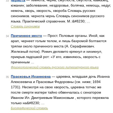
чернота
— темнота, чернь, смуглость, смуглота; кавказец,
33
южанин; заболевание, нездоровье, болячка, немощь, недуг,
немочь, хворь, хворость, хвороба Словарь русских
синонимов. чернота чернь Словарь синонимов русского
языка. Практический справочник. М.:&#8230; …
Словарь синонимов
Причинное место
— Прост. Половые органы. Иной, как
34
арап, чернеет голым телом, и лишь бахромой болтаются
тряпки около причинного места (А. Серафимович.
Железный поток). Ромич деловито крякнул и хихикнул,
прикрыв ладошкой рот: «У его, извиняюсь, хворость с
причинным …
Фразеологический словарь русского литературного языка
Прасковья Иоанновна
— царевна, младшая дочь Иоанна
35
Алексеевича и Прасковьи Федоровны (см. ниже; 1694
1731). Несмотря на свою хворость, царевна тотчас же
после смерти матери тайно обвенчалась с сенатором
Иваном Ил. Дмитриевым Мамоновым , которого пережила
только на&#8230; …
Биографический словарь