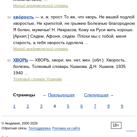
Малый академический словарь
хво́рость
— и, ж. прост. То же, что хворь. Не вашей подлой
39
хворостью, Не хрипотой, не грыжею Болезнью благородною
Я болен, мужичье! Н. Некрасов, Кому на Руси жить хорошо.
[Архип:] Сядем, Афоня, сядем. Плохи мы с тобой; меня
старость, а тебя хворость одолела …
Малый академический словарь
ХВОРЬ
— ХВОРЬ, хвори, мн. нет, жен. (обл.). Хворость,
40
болезнь. Толковый словарь Ушакова. Д.Н. Ушаков. 1935
1940 …
Толковый словарь Ушакова
Страницы
←
Предыдущая
Следующая
→
1
2
3
4
5
6
7
8
9
© Академик, 2000-2026
18+
Обратная связь:
Техподдержка
,
Реклама на сайте