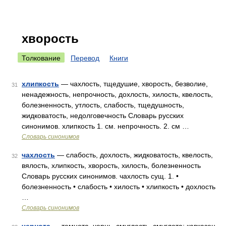
хворость
Толкование
Перевод
Книги
хлипкость
— чахлость, тщедушие, хворость, безволие,
31
ненадежность, непрочность, дохлость, хилость, квелость,
болезненность, утлость, слабость, тщедушность,
жидковатость, недолговечность Словарь русских
синонимов. хлипкость 1. см. непрочность. 2. см …
Словарь синонимов
чахлость
— слабость, дохлость, жидковатость, квелость,
32
вялость, хлипкость, хворость, хилость, болезненность
Словарь русских синонимов. чахлость сущ. 1. •
болезненность • слабость • хилость • хлипкость • дохлость
…
Словарь синонимов